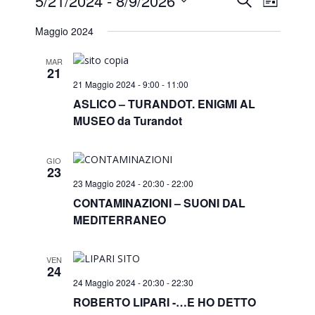
Events
Even
5/21/2024
 - 
8/9/2026
Elenco
View
Select
Search
Maggio 2024
date.
Navi
and
MAR
21
21 Maggio 2024 - 9:00
-
11:00
Views
ASLICO – TURANDOT. ENIGMI AL
MUSEO da Turandot
Naviga
GIO
23
23 Maggio 2024 - 20:30
-
22:00
CONTAMINAZIONI – SUONI DAL
MEDITERRANEO
VEN
24
24 Maggio 2024 - 20:30
-
22:30
ROBERTO LIPARI -…E HO DETTO