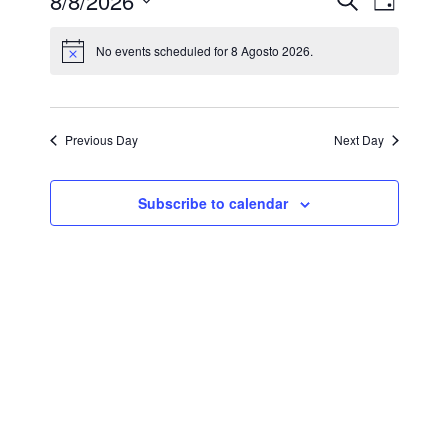
Events
Even
8/8/2026
Giorno
View
Select
Search
date.
No events scheduled for 8 Agosto 2026.
Navi
and
Views
Previous Day
Next Day
Naviga
Subscribe to calendar