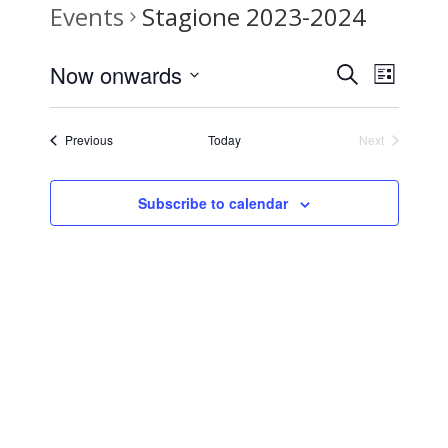
Events
Stagione 2023-2024
Events
Even
Now onwards
Search
Elenco
View
Select
Search
date.
Navi
Events
Previous
Today
Next
Events
and
Subscribe to calendar
Views
Naviga