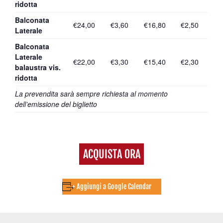
ridotta
Balconata
€24,00
€3,60
€16,80
€2,50
Laterale
Balconata
Laterale
€22,00
€3,30
€15,40
€2,30
balaustra vis.
ridotta
La prevendita sarà sempre richiesta al momento
dell’emissione del biglietto
ACQUISTA ORA
+ Aggiungi a Google Calendar