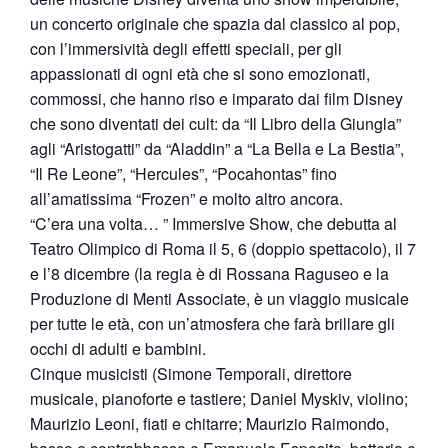
un concerto originale che spazia dal classico al pop,
con l’immersività degli effetti speciali, per gli
appassionati di ogni età che si sono emozionati,
commossi, che hanno riso e imparato dai film Disney
che sono diventati dei cult: da “Il Libro della Giungla”
agli “Aristogatti” da “Aladdin” a “La Bella e La Bestia”,
“Il Re Leone”, “Hercules”, “Pocahontas” fino
all’amatissima “Frozen” e molto altro ancora.
“C’era una volta… ” Immersive Show, che debutta al
Teatro Olimpico di Roma il 5, 6 (doppio spettacolo), il 7
e l’8 dicembre (la regia è di Rossana Raguseo e la
Produzione di Menti Associate, è un viaggio musicale
per tutte le età, con un’atmosfera che farà brillare gli
occhi di adulti e bambini.
Cinque musicisti (Simone Temporali, direttore
musicale, pianoforte e tastiere; Daniel Myskiv, violino;
Maurizio Leoni, fiati e chitarre; Maurizio Raimondo,