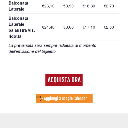
Balconata
€26,10
€3,90
€18,30
€2,70
Laterale
Balconata
Laterale
€24,40
€3,60
€17,10
€2,50
balaustra vis.
ridotta
La prevendita sarà sempre richiesta al momento
dell’emissione del biglietto
ACQUISTA ORA
+ Aggiungi a Google Calendar