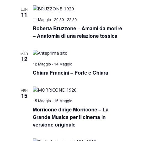
Search
Navi
and
LUN
11
11 Maggio - 20:30
-
22:30
Views
Roberta Bruzzone – Amami da morire
– Anatomia di una relazione tossica
Naviga
MAR
12
12 Maggio
-
14 Maggio
Chiara Francini – Forte e Chiara
VEN
15
15 Maggio
-
16 Maggio
Morricone dirige Morricone – La
Grande Musica per il cinema in
versione originale