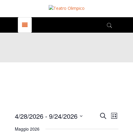
Events
Even
4/28/2026
 - 
9/24/2026
Search
Elenco
View
Select
Maggio 2026
date.