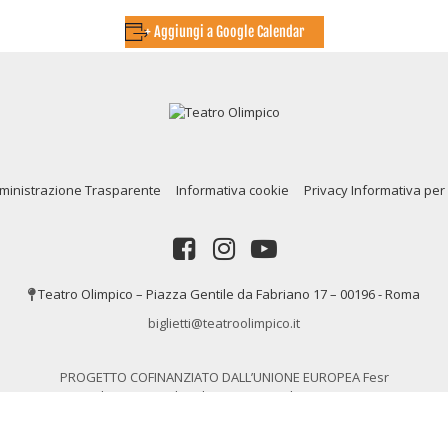
+ Aggiungi a Google Calendar
inistrazione Trasparente
Informativa cookie
Privacy Informativa per 
Teatro Olimpico – Piazza Gentile da Fabriano 17 – 00196 - Roma
biglietti@teatroolimpico.it
PROGETTO COFINANZIATO DALL’UNIONE EUROPEA Fesr
Fondo Europeo di Sviluppo Regionale Programma
Operativo Regionale del Lazio
rights © 2020. Tutti i diritti riservati a Teatro Olimpico Roma P.IVA 013195