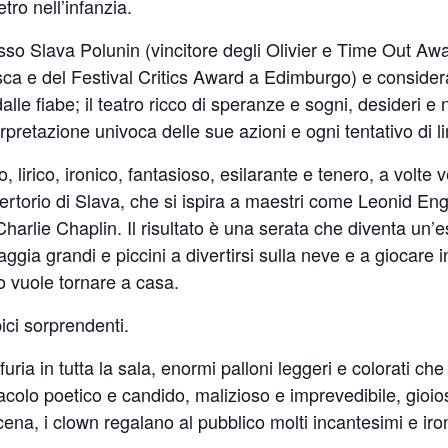
tro nell’infanzia.
 russo Slava Polunin (vincitore degli Olivier e Time Out
ca e del Festival Critics Award a Edimburgo) e considera
lle fiabe; il teatro ricco di speranze e sogni, desideri e 
rpretazione univoca delle sue azioni e ogni tentativo di lim
 lirico, ironico, fantasioso, esilarante e tenero, a volte
pertorio di Slava, che si ispira a maestri come Leonid Engib
harlie Chaplin. Il risultato è una serata che diventa un’e
coraggia grandi e piccini a divertirsi sulla neve e a giocar
no vuole tornare a casa.
ici sorprendenti.
uria in tutta la sala, enormi palloni leggeri e colorati ch
colo poetico e candido, malizioso e imprevedibile, gioios
na, i clown regalano al pubblico molti incantesimi e iron