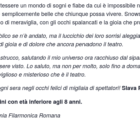
 tessere un mondo di sogni e fiabe da cui è impossibile n
 e semplicemente belle che chiunque possa vivere. Snowsho
so di meraviglia, con gli occhi spalancati e la gioia che
ico se n’è andato, ma il luccichio dei loro sorrisi aleggia
i di gioia e di dolore che ancora pervadono il teatro.
i strucco, salutando il mio universo ora racchiuso dal sipa
 essere visto. Lo saluto, ma non per molto, solo fino a d
iglioso e misterioso che è il teatro.
ni sera negli occhi felici di migliaia di spettatori!
Slava 
i con età inferiore agli 8 anni.
emia Filarmonica Romana