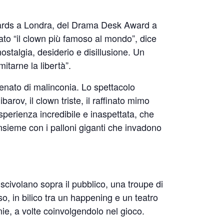
 Awards a Londra, del Drama Desk Award a
to “il clown più famoso al mondo”, dice
nostalgia, desiderio e disillusione. Un
itarne la libertà”.
 venato di malinconia. Lo spettacolo
arov, il clown triste, il raffinato mimo
sperienza incredibile e inaspettata, che
e insieme con i palloni giganti che invadono
e scivolano sopra il pubblico, una troupe di
o, in bilico tra un happening e un teatro
ie, a volte coinvolgendolo nel gioco.