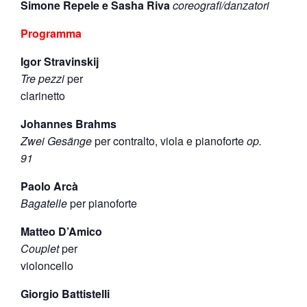
Simone Repele e Sasha Riva
coreografi/danzatori
Programma
Igor Stravinskij
Tre pezzi
per
clarinetto
Johannes Brahms
Zwei Gesänge
per contralto, viola e pianoforte
op.
91
Paolo Arcà
Bagatelle
per pianoforte
Matteo D’Amico
Couplet
per
violoncello
Giorgio Battistelli