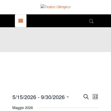
Events
Even
5/15/2026
 - 
9/30/2026
Search
Elenco
View
Select
Maggio 2026
date.