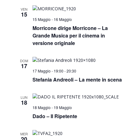
Search
Navi
and
VEN
15
15 Maggio
-
16 Maggio
Views
Morricone dirige Morricone – La
Grande Musica per il cinema in
Naviga
versione originale
DOM
17
17 Maggio - 19:00
-
20:30
Stefania Andreoli – La mente in scena
LUN
18
18 Maggio
-
19 Maggio
Dado – Il Ripetente
MER
20