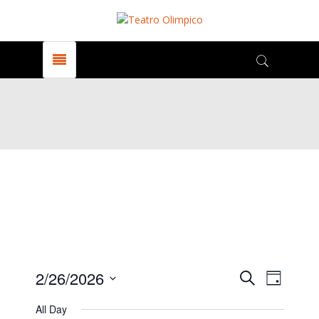
Events
Even
2/26/2026
Search
Giorno
View
Select
All Day
date.