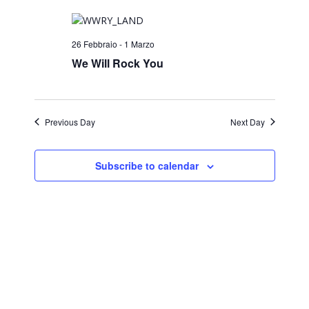
Search
Navi
and
26 Febbraio
-
1 Marzo
Views
We Will Rock You
Naviga
Previous Day
Next Day
Subscribe to calendar