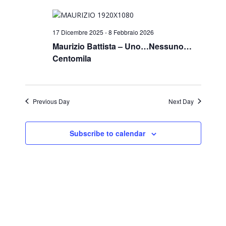
Search
Navi
and
17 Dicembre 2025
-
8 Febbraio 2026
Views
Maurizio Battista – Uno…Nessuno…
Centomila
Naviga
Previous Day
Next Day
Subscribe to calendar