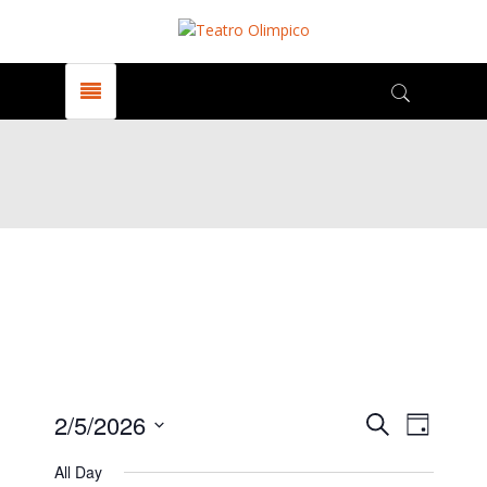
Events
Even
2/5/2026
Search
Giorno
View
Select
All Day
date.