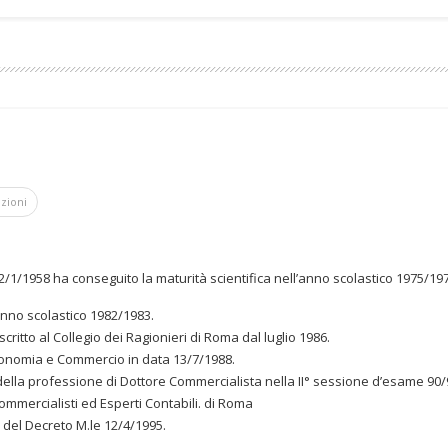
azioni
 2/1/1958 ha conseguito la maturità scientifica nell’anno scolastico 1975/19
anno scolastico 1982/1983.
critto al Collegio dei Ragionieri di Roma dal luglio 1986.
conomia e Commercio in data 13/7/1988.
io della professione di Dottore Commercialista nella II° sessione d’esame 90/
i Commercialisti ed Esperti Contabili. di Roma
i del Decreto M.le 12/4/1995.