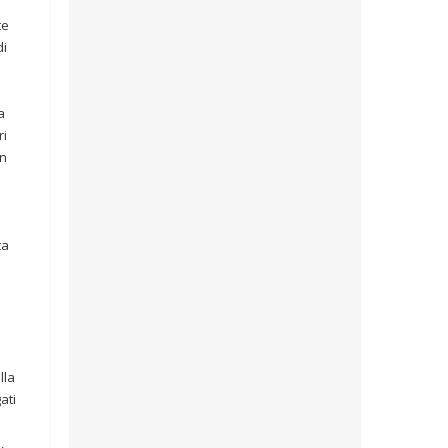
te
di
a
ri
in
ta
lla
ati
,