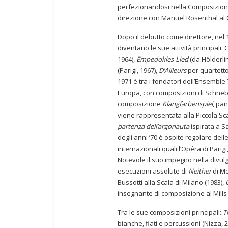
perfezionandosi nella Composizione 
direzione con Manuel Rosenthal al C
Dopo il debutto come direttore, nel 
diventano le sue attività principal
1964),
Empedokles-Lied
(da Hölderli
(Parigi, 1967),
D’Ailleurs
per quartetto
1971 è tra i fondatori dell’Ensemble 
Europa, con composizioni di Schnebe
composizione
Klangfarbenspiel
, pa
viene rappresentata alla Piccola Sc
partenza dell’argonauta
ispirata a Sa
degli anni ’70 è ospite regolare delle 
internazionali quali l’Opéra di Parigi
Notevole il suo impegno nella divul
esecuzioni assolute di
Neither
di Mo
Bussotti alla Scala di Milano (1983),
insegnante di composizione al Mills 
Tra le sue composizioni principali:
T
bianche, fiati e percussioni (Nizza, 