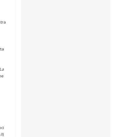
stra
,
tta
La
ine
oci
II
)