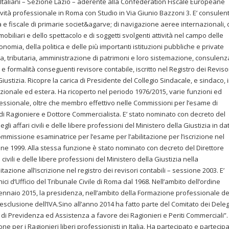
 Italiani – Sezione Lazio – aderente alla Confederation Fiscale Europeane
attività professionale in Roma con Studio in Via Giunio Bazzoni 3. E’ consulen
a e fiscale di primarie societ&agarve; di navigazione aeree internazionali, 
immobiliari e dello spettacolo e di soggetti svolgenti attività nel campo delle
onomia, della politica e delle più importanti istituzioni pubbliche e private
ria, tributaria, amministrazione di patrimoni e loro sistemazione, consulenz
e formalità conseguenti revisore contabile, iscritto nel Registro dei Reviso
Giustizia. Ricopre la carica di Presidente del Collegio Sindacale, e sindaco, 
azionale ed estera. Ha ricoperto nel periodo 1976/2015, varie funzioni ed
ofessionale, oltre che membro effettivo nelle Commissioni per l’esame di
 di Ragioniere e Dottore Commercialista. E’ stato nominato con decreto del
li affari civili e delle libere professioni del Ministero della Giustizia in da
missione esaminatrice per l’esame per l’abilitazione per l’iscrizione nel
sione 1999. Alla stessa funzione è stato nominato con decreto del Direttore
civili e delle libere professioni del Ministero della Giustizia nella
azione all’iscrizione nel registro dei revisori contabili – sessione 2003. E’
nici d’Ufficio del Tribunale Civile di Roma dal 1968. Nell’ambito dell’ordine
ennaio 2015, la presidenza, nell’ambito della Formazione professionale de
sclusione dell’IVA.Sino all’anno 2014 ha fatto parte del Comitato dei Deleg
di Previdenza ed Assistenza a favore dei Ragionieri e Periti Commerciali”.
e per i Ragionieri liberi professionisti in Italia. Ha partecipato e partecipa