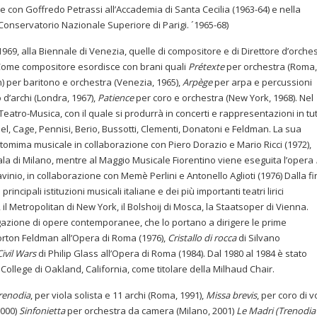
con Goffredo Petrassi all’Accademia di Santa Cecilia (1963-64) e nella
onservatorio Nazionale Superiore di Parigi. ´1965-68)
1969, alla Biennale di Venezia, quelle di compositore e di Direttore d’orche
i. Come compositore esordisce con brani quali
Prétexte
per orchestra (Roma
n) per baritono e orchestra (Venezia, 1965),
Arpège
per arpa e percussioni
 d’archi (Londra, 1967),
Patience
per coro e orchestra (New York, 1968). Nel
Teatro-Musica, con il quale si produrrà in concerti e rappresentazioni in tu
l, Cage, Pennisi, Berio, Bussotti, Clementi, Donatoni e Feldman. La sua
ntomima musicale in collaborazione con Piero Dorazio e Mario Ricci (1972),
ala di Milano, mentre al Maggio Musicale Fiorentino viene eseguita l’opera
vinio, in collaborazione con Memè Perlini e Antonello Aglioti (1976) Dalla f
principali istituzioni musicali italiane e dei più importanti teatri lirici
, il Metropolitan di New York, il Bolshoij di Mosca, la Staatsoper di Vienna.
gazione di opere contemporanee, che lo portano a dirigere le prime
rton Feldman all’Opera di Roma (1976),
Cristallo di rocca
di Silvano
Civil Wars
di Philip Glass all’Opera di Roma (1984). Dal 1980 al 1984 è stato
College di Oakland, California, come titolare della Milhaud Chair.
renodia
, per viola solista e 11 archi (Roma, 1991),
Missa brevis
, per coro di v
2000)
Sinfonietta
per orchestra da camera (Milano, 2001)
Le Madri (Trenodia 