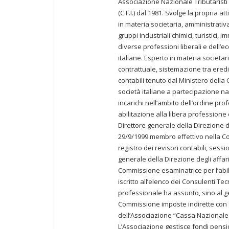
Associazione Nazionale Tributaristi
(C.F.I.) dal 1981. Svolge la propria 
in materia societaria, amministrativ
gruppi industriali chimici, turistici, 
diverse professioni liberali e dell’ec
italiane. Esperto in materia societa
contrattuale, sistemazione tra eredi 
contabili tenuto dal Ministero della 
società italiane a partecipazione n
incarichi nell’ambito dell’ordine pr
abilitazione alla libera professione
Direttore generale della Direzione deg
29/9/1999 membro effettivo nella Com
registro dei revisori contabili, ses
generale della Direzione degli affari 
Commissione esaminatrice per l’abilit
iscritto all’elenco dei Consulenti Tec
professionale ha assunto, sino al g
Commissione imposte indirette con e
dell’Associazione “Cassa Nazionale 
L’Associazione gestisce fondi pension