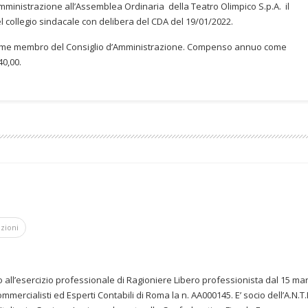
ministrazione all’Assemblea Ordinaria della Teatro Olimpico S.p.A. il
collegio sindacale con delibera del CDA del 19/01/2022.
e membro del Consiglio d’Amministrazione.
Compenso annuo come
40,00.
azioni
ato all’esercizio professionale di Ragioniere Libero professionista dal 15 ma
Commercialisti ed Esperti Contabili di Roma la n. AA000145. E’ socio dell’A.N.T.I