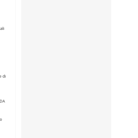
ali
e di
CDA
co