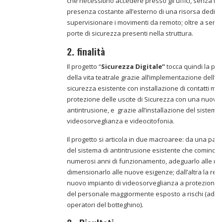
che necessitino accedere presso gli uffici, senza ric
presenza costante all’esterno di una risorsa dedica
supervisionare i movimenti da remoto; oltre a sensor
porte di sicurezza presenti nella struttura.
2. finalità
Il progetto “
Sicurezza Digitale”
tocca quindi la pa
della vita teatrale grazie all’implementazione dell’i
sicurezza esistente con installazione di contatti mag
protezione delle uscite di Sicurezza con una nuova 
antintrusione, e grazie all’installazione del sistema 
videosorveglianza e videocitofonia.
Il progetto si articola in due macroaree: da una part
del sistema di antintrusione esistente che comincia 
numerosi anni di funzionamento, adeguarlo alle nu
dimensionarlo alle nuove esigenze; dall’altra la rea
nuovo impianto di videosorveglianza a protezione di
del personale maggiormente esposto a rischi (ad e
operatori del botteghino).