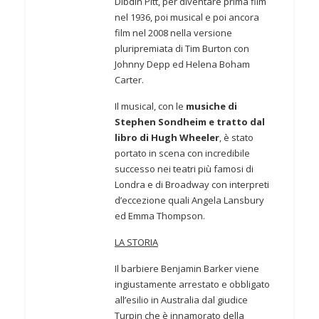
Dibdin Pitt, per diventare prima film
nel 1936, poi musical e poi ancora
film nel 2008 nella versione
pluripremiata di Tim Burton con
Johnny Depp ed Helena Boham
Carter.
Il musical, con le
musiche di
Stephen Sondheim e tratto dal
libro di Hugh Wheeler
, è stato
portato in scena con incredibile
successo nei teatri più famosi di
Londra e di Broadway con interpreti
d’eccezione quali Angela Lansbury
ed Emma Thompson.
LA STORIA
Il barbiere Benjamin Barker viene
ingiustamente arrestato e obbligato
all’esilio in Australia dal giudice
Turpin che è innamorato della