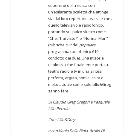
supereroi della risata con
un’esilarante scaletta che attinge
sia dal loro repertorio teatrale che a
quello televisivo e radiofonico,
portando sul palco sketch come
“Che, l’hai visto?” o “Normal Man”
(rubriche cult del
popolare
programma radiofonico 610
condotto dai due). Una miscela
esplosiva che finalmente porta a
teatro radio e tv in una sintesi
perfetta, arguta, sottile, colta e
molto attuale come solo Lillo&Greg
sanno fare.
Di Claudio Greg Gregori e Pasquale
Lillo Petrolo
Con: Lillo&Greg
e con Vania Della Bidia, Attilio Di