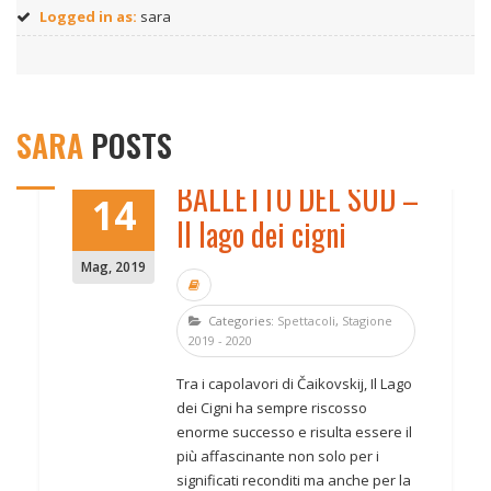
Logged in as:
sara
SARA
POSTS
BALLETTO DEL SUD –
14
Il lago dei cigni
Mag
,
2019
Categories:
Spettacoli
,
Stagione
2019 - 2020
Tra i capolavori di Čaikovskij, Il Lago
dei Cigni ha sempre riscosso
enorme successo e risulta essere il
più affascinante non solo per i
significati reconditi ma anche per la