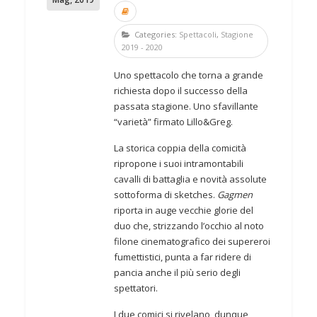
Categories:
Spettacoli
,
Stagione
2019 - 2020
Uno spettacolo che torna a grande
richiesta dopo il successo della
passata stagione. Uno sfavillante
“varietà” firmato Lillo&Greg.
La storica coppia della comicità
ripropone i suoi intramontabili
cavalli di battaglia e novità assolute
sottoforma di sketches.
Gagmen
riporta in auge vecchie glorie del
duo che, strizzando l’occhio al noto
filone cinematografico dei supereroi
fumettistici, punta a far ridere di
pancia anche il più serio degli
spettatori.
I due comici si rivelano, dunque,