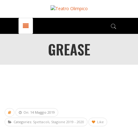
GREASE
On: 14 Maggio 2019
Categories:
Spettacoli
,
Stagione 2019 - 2020
Like