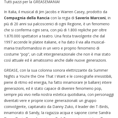
Tutti pazzi per la GREASEMANIA!
In Italia, il musical di Jim Jacobs e Warren Casey, prodotto da
Compagnia della Rancia
con la regia di
Saverio Marconi
, in
più di 20 anni sui palcoscenici di ogni Regione, è un fenomeno
che si conferma ogni sera, con più di 1.800 repliche per oltre
1.870.000 spettatori a teatro. Una festa travolgente che dal
1997 accende le platee italiane, e ha dato il via alla musical-
mania trasformandosi in un vero e proprio fenomeno di
costume “pop”, un cult intergenerazionale che non è mai stato
così attuale ed è amatissimo anche dalle nuove generazioni.
GREASE, con la sua colonna sonora elettrizzante da Summer
Nights a You’re the One That I Want e le coreografie irresistibili,
piene di ritmo ed energia, ha fatto innamorare (e ballare) intere
generazioni, ed è stato capace di divenire fenomeno pop,
sempre più vivo nella nostra estetica quotidiana, con personaggi
diventati vere e proprie icone generazionali: un gruppo
coinvolgente, capitanato da Danny Zuko, il leader dei T-Birds,
innamorato di Sandy, la ragazza acqua e sapone come Sandra