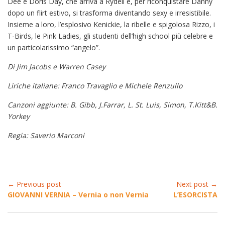
Dee e Doris Day, che arriva a Rydell e, per riconquistare Danny
dopo un flirt estivo, si trasforma diventando sexy e irresistibile.
Insieme a loro, l’esplosivo Kenickie, la ribelle e spigolosa Rizzo, i
T-Birds, le Pink Ladies, gli studenti dell’high school più celebre e
un particolarissimo “angelo”.
Di Jim Jacobs e Warren Casey
Liriche italiane: Franco Travaglio e Michele Renzullo
Canzoni aggiunte: B. Gibb, J.Farrar, L. St. Luis, Simon, T.Kitt&B.
Yorkey
Regia: Saverio Marconi
← Previous post
Next post →
GIOVANNI VERNIA – Vernia o non Vernia
L’ESORCISTA