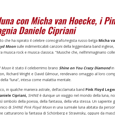
luna con Micha van Hoecke, i Pi
gnia Daniele Cipriani
o che ha ispirato il celebre coreografo/regista russo-belga
Micha v
oyd Moon
sulle indimenticabili canzoni della leggendaria band inglese
ra musica rock e musica classica. “Musiche che, nell’immaginario colle
yd Moon
è stato il celeberrimo brano
Shine on You Crazy Diamond
in
ason, Richard Wright e David Gilmour, rendevano omaggio al loro co
 della “luna”, intesa come malattia mentale.
co, in qualche maniera astrale, dell’acclamata band
Pink Floyd Lege
niele Cipriani,
SHINE
è dunque un viaggio nel mondo della luna, no
sì simbolo della poesia, della fantasia, della vita stessa. Un sapiente g
enico di
SHINE Pink Floyd Moon
in una surreale luna abitata da perso
 che catturarono la fantasia di Schönberg e Stravinsky, oppure da mas