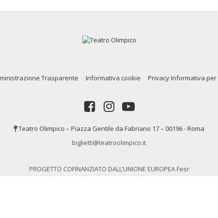
inistrazione Trasparente
Informativa cookie
Privacy Informativa per 
Teatro Olimpico – Piazza Gentile da Fabriano 17 – 00196 - Roma
biglietti@teatroolimpico.it
PROGETTO COFINANZIATO DALL’UNIONE EUROPEA Fesr
Fondo Europeo di Sviluppo Regionale Programma
Operativo Regionale del Lazio
rights © 2020. Tutti i diritti riservati a Teatro Olimpico Roma P.IVA 013195