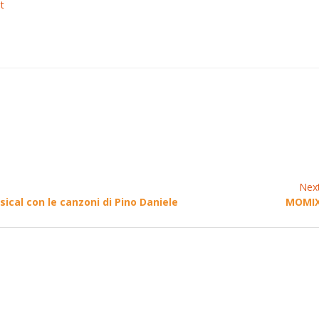
t
Nex
ical con le canzoni di Pino Daniele
MOMIX 