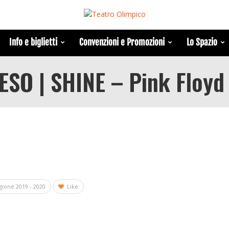
Info e biglietti
Convenzioni e Promozioni
Lo Spazio
SO | SHINE – Pink Floy
gione 2019 - 2020
Like