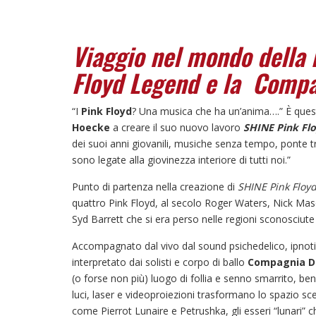
Viaggio nel mondo della 
Floyd Legend
e la Compa
“I
Pink Floyd
? Una musica che ha un’anima….” È quest
Hoecke
a creare il suo nuovo lavoro
SHINE Pink Fl
dei suoi anni giovanili, musiche senza tempo, ponte t
sono legate alla giovinezza interiore di tutti noi.”
Punto di partenza nella creazione di
SHINE Pink Flo
quattro Pink Floyd, al secolo Roger Waters, Nick M
Syd Barrett che si era perso nelle regioni sconosciute
Accompagnato dal vivo dal sound psichedelico, ipnoti
interpretato dai solisti e corpo di ballo
Compagnia Da
(o forse non più) luogo di follia e senno smarrito, ben
luci, laser e videoproiezioni trasformano lo spazio sc
come Pierrot Lunaire e Petrushka, gli esseri “lunari”