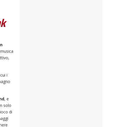
nk
an
, musica
ttivo,
 cui i
mpagno
nd
, e
n solo
ioco di
naggi
chere