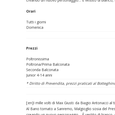
creando un nuovo personaggio… È vestito di bianco, s
Orari
Tutti i giorni
Domenica
Prezzi
Poltronissima
Poltrona/Prima Balconata
Seconda Balconata
Junior 4-14 anni
* Diritto di Prevendita, prezzi praticati al Botteghin
[:en]I mille volti di Max Giusti: da Biagio Antonacci al
Al Bano tornato a Sanremo, Malgioglio sosia del Pres
creando un nuovo personaggio… È vestito di bianco, s