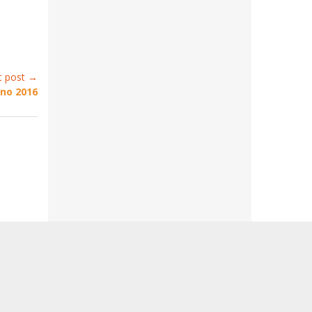
t post →
ono 2016