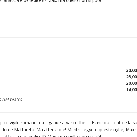
i affaccia e benedice?!? Max, ma quello non si può!
30,00
25,00
20,00
14,00
o del teatro
 tipico vigile romano, da Ligabue a Vasco Rossi. E ancora: Lotito e la s
idente Mattarella. Ma attenzione! Mentre leggete queste righe, Max 
i affaccia e benedice?!? Max, ma quello non si può!