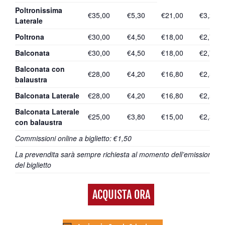
Poltronissima
€35,00
€5,30
€21,00
€3,20
Laterale
Poltrona
€30,00
€4,50
€18,00
€2,70
Balconata
€30,00
€4,50
€18,00
€2,70
Balconata con
€28,00
€4,20
€16,80
€2,50
balaustra
Balconata Laterale
€28,00
€4,20
€16,80
€2,50
Balconata Laterale
€25,00
€3,80
€15,00
€2,30
con balaustra
Commissioni online a biglietto: €1,50
La prevendita sarà sempre richiesta al momento dell’emissione
del biglietto
ACQUISTA ORA