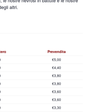
 le nostre nevrosi in battute e le nostre
gli altri.
tero
Prevendita
0
€5,00
0
€4,40
0
€3,80
0
€3,80
0
€3,60
0
€3,60
0
€3,30