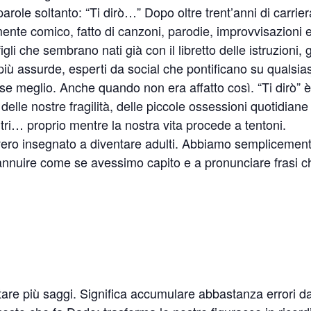
parole soltanto: “Ti dirò…” Dopo oltre trent’anni di carri
mente comico, fatto di canzoni, parodie, improvvisazioni 
igli che sembrano nati già con il libretto delle istruzioni,
iù assurde, esperti da social che pontificano su qualsias
asse meglio. Anche quando non era affatto così. “Ti dirò” 
elle nostre fragilità, delle piccole ossessioni quotidiane
ltri… proprio mentre la nostra vita procede a tentoni.
vvero insegnato a diventare adulti. Abbiamo sempliceme
 annuire come se avessimo capito e a pronunciare frasi c
tare più saggi. Significa accumulare abbastanza errori d