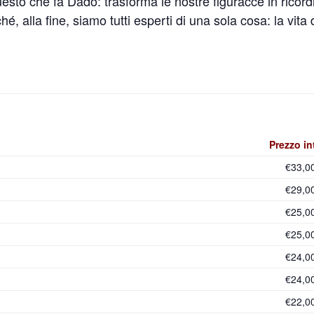
esto che fa Dado: trasforma le nostre figuracce in ricordi,
 alla fine, siamo tutti esperti di una sola cosa: la vita de
Prezzo in
€33,0
€29,0
€25,0
€25,0
€24,0
€24,0
€22,0