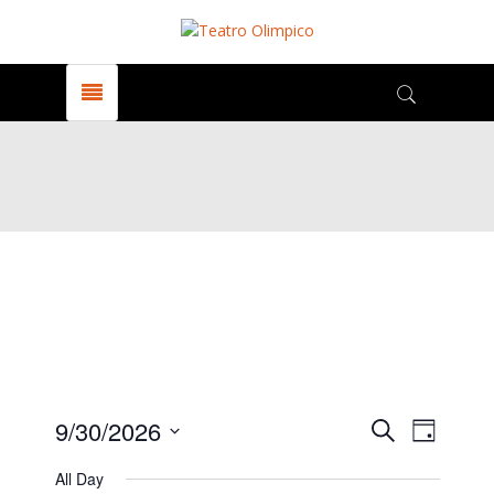
Events
Even
9/30/2026
Search
Giorno
View
Select
All Day
date.