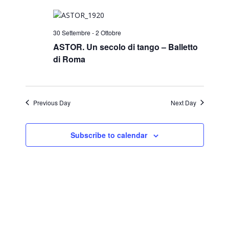
Search
Navi
and
30 Settembre
-
2 Ottobre
Views
ASTOR. Un secolo di tango – Balletto
di Roma
Naviga
Previous Day
Next Day
Subscribe to calendar