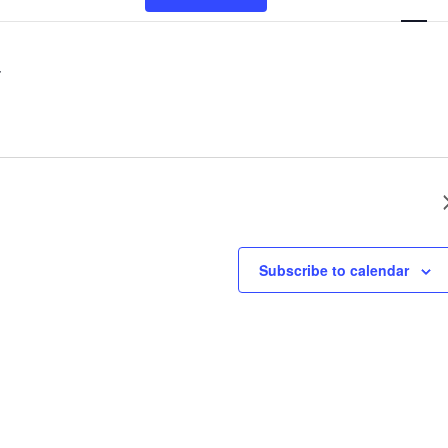
Views
Naviga
Next Day
Subscribe to calendar