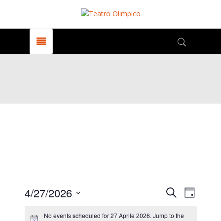
Events
Even
4/27/2026
Search
Giorno
View
Select
date.
No events scheduled for 27 Aprile 2026. Jump to the