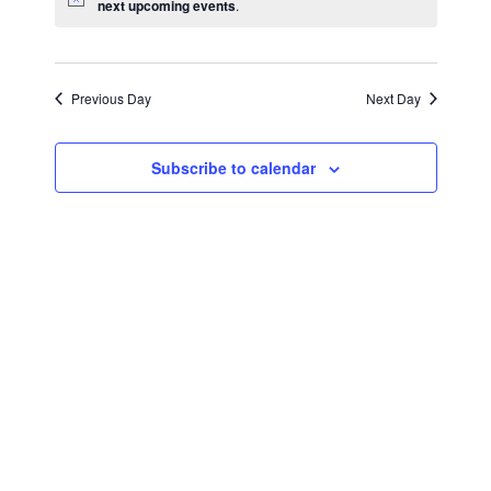
Search
next upcoming events
.
Navi
and
Views
Previous Day
Next Day
Naviga
Subscribe to calendar