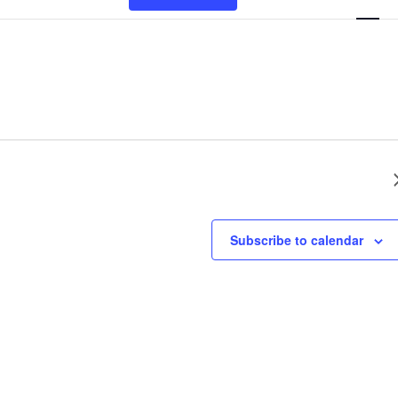
Views
Naviga
Next Day
Subscribe to calendar