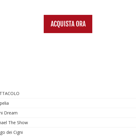
ACQUISTA ORA
TTACOLO
pelia
ini Dream
hael The Show
ago dei Cigni