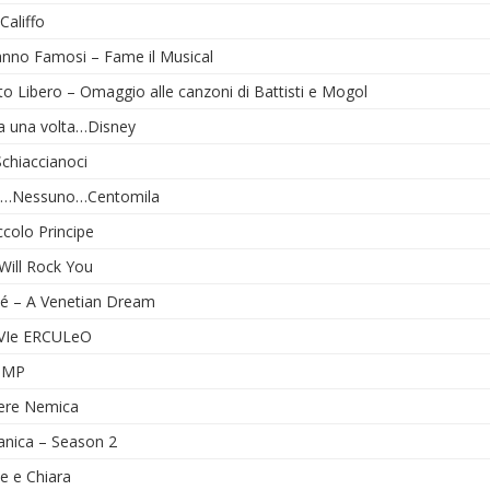
Califfo
anno Famosi – Fame il Musical
o Libero – Omaggio alle canzoni di Battisti e Mogol
ra una volta…Disney
chiaccianoci
…Nessuno…Centomila
iccolo Principe
Will Rock You
zé – A Venetian Dream
Ie ERCULeO
OMP
ere Nemica
anica – Season 2
e e Chiara