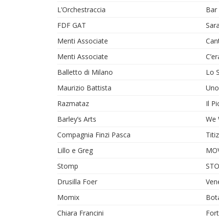
L’Orchestraccia
Bar 
FDF GAT
Sar
Menti Associate
Cant
Menti Associate
C’e
Balletto di Milano
Lo S
Maurizio Battista
Uno
Razmataz
Il P
Barley’s Arts
We 
Compagnia Finzi Pasca
Titi
Lillo e Greg
MOV
Stomp
ST
Drusilla Foer
Ven
Momix
Bot
Chiara Francini
Fort