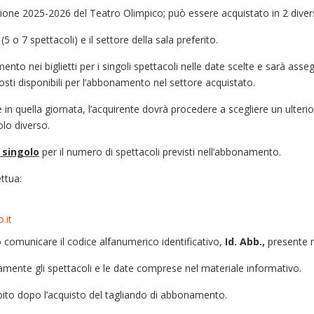
ne 2025-2026 del Teatro Olimpico; può essere acquistato in 2 diverse s
5 o 7 spettacoli) e il settore della sala preferito.
o nei biglietti per i singoli spettacoli nelle date scelte e sarà assegn
i disponibili per l’abbonamento nel settore acquistato.
e in quella giornata, l’acquirente dovrà procedere a scegliere un ulteri
olo diverso.
 singolo
per il numero di spettacoli previsti nell’abbonamento.
ttua:
.it
o comunicare il codice alfanumerico identificativo,
Id. Abb.,
presente 
ente gli spettacoli e le date comprese nel materiale informativo.
ubito dopo l’acquisto del tagliando di abbonamento.