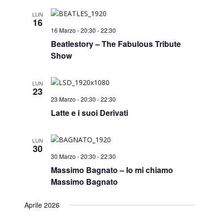
Search
Navi
and
LUN
16
16 Marzo - 20:30
-
22:30
Views
Beatlestory – The Fabulous Tribute
Show
Naviga
LUN
23
23 Marzo - 20:30
-
22:30
Latte e i suoi Derivati
LUN
30
30 Marzo - 20:30
-
22:30
Massimo Bagnato – Io mi chiamo
Massimo Bagnato
Aprile 2026