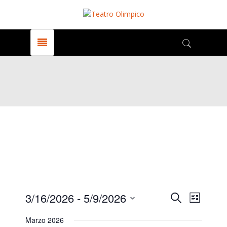
Events
Even
3/16/2026
 - 
5/9/2026
Search
Elenco
View
Select
Marzo 2026
date.