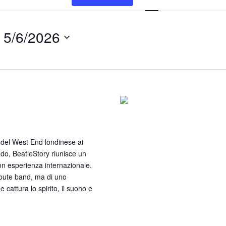
Views
Naviga
 
5/6/2026
ous Tribute Show
 del West End londinese ai
ondo, BeatleStory riunisce un
con esperienza internazionale.
ribute band, ma di uno
e cattura lo spirito, il suono e