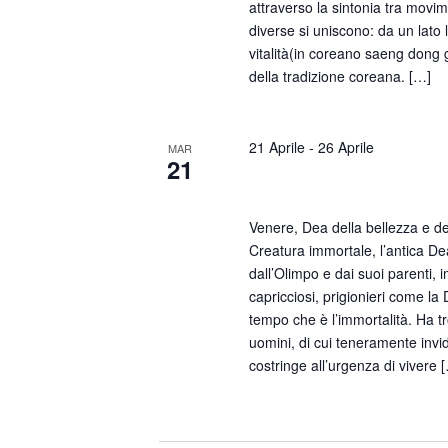
attraverso la sintonia tra movim
diverse si uniscono: da un lato
vitalità(in coreano saeng dong g
della tradizione coreana. […]
21 Aprile
-
26 Aprile
MAR
21
Drusilla Foer – Venere N
Venere, Dea della bellezza e de
Creatura immortale, l’antica De
dall’Olimpo e dai suoi parenti, i
capricciosi, prigionieri come la 
tempo che è l’immortalità. Ha tr
uomini, di cui teneramente invidi
costringe all’urgenza di vivere 