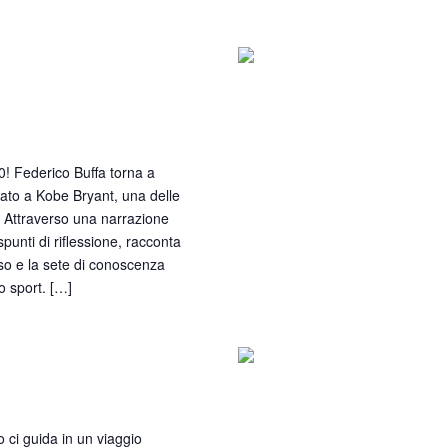
nito – Vita e morte di
! Federico Buffa torna a
cato a Kobe Bryant, una delle
. Attraverso una narrazione
spunti di riflessione, racconta
so e la sete di conoscenza
o sport. […]
ffice
 ci guida in un viaggio