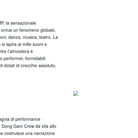
MP, la sensazionale
a ormai un fenomeno globale,
oni, danza, musica, teatro. La
si ispira ai mille suoni e
ntre l’atmosfera è
 performer, formidabili
sti dotati di orecchio assoluto,
agnia di performance
ng Dong Gam Crew dà vita allo
he costruisce una narrazione