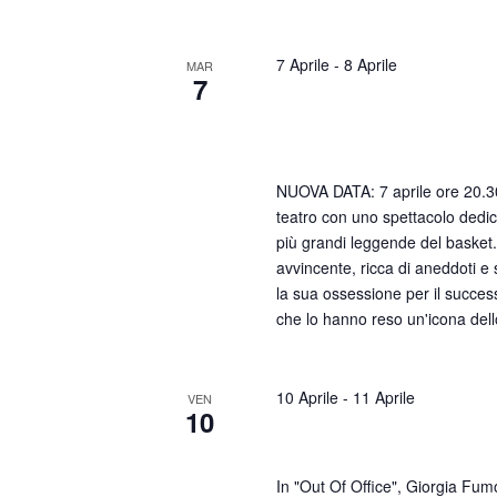
7 Aprile
-
8 Aprile
MAR
7
Federico Buffa – Otto Infi
un Mamba
NUOVA DATA: 7 aprile ore 20.30
teatro con uno spettacolo dedi
più grandi leggende del basket
avvincente, ricca di aneddoti e 
la sua ossessione per il succes
che lo hanno reso un'icona dell
10 Aprile
-
11 Aprile
VEN
10
Giorgia Fumo – Out Of O
In "Out Of Office", Giorgia Fumo