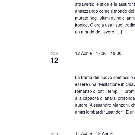
attraverso le sfide e le assurdità
analizzando come il mondo del 
mutato negli ultimi quindici anni.
ironico, Giorgia usa i suoi tredic
un mondo del lavoro […]
12 Aprile - 17:30
-
19:30
DOM
12
I Legnanesi – Promessa 
La trama del nuovo spettacolo
essere una rivisitazione in chi
romanzo di tutti i tempi: “I pr
alla capacità di analisi profond
autore: Alessandro Manzoni, c
amici lombardi “Lisander”. È un
14 Aprile
-
19 Aprile
MAR