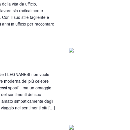
 della vita da ufficio,
lavoro sia radicalmente
 Con il suo stile tagliente e
i anni in ufficio per raccontare
d’amore
 de I LEGNANESI non vuole
ave moderna del più celebre
omessi sposi” , ma un omaggio
a dei sentimenti del suo
hiamato simpaticamente dagli
 viaggio nei sentimenti più […]