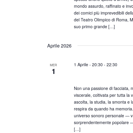
mondo assurdo, raffinato e inv
dei comici più imprevedibili dell
del Teatro Olimpico di Roma, 
suo primo grande […]
Aprile 2026
1 Aprile - 20:30
-
22:30
MER
1
Claudio GREG Gregori – 
Non una passione di facciata, m
viscerale, coltivata per tutta la
ascolta, la studia, la smonta e l
respira da quando ha memoria.
universo sonoro personale — va
sorprendentemente popolare —
[…]