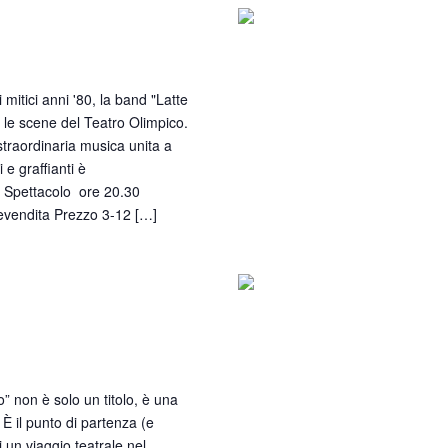
i mitici anni '80, la band "Latte
re le scene del Teatro Olimpico.
 straordinaria musica unita a
i e graffianti è
. Spettacolo ore 20.30
revendita Prezzo 3-12 […]
i chiamo Massimo
 non è solo un titolo, è una
 È il punto di partenza (e
 un viaggio teatrale nel