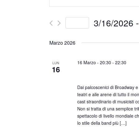
Keyword.
Search
Search
for
and
3/16/2026
 -
Events
Today
by
Select
Views
Keyword.
date.
Marzo 2026
Navigation
16 Marzo - 20:30
-
22:30
LUN
16
Beatlestory – The Fabul
Dai palcoscenici di Broadway e
teatri e alle arene di tutto il m
cast straordinario di musicisti 
Non si tratta di una semplice t
spettacolo di livello mondiale ch
lo stile della band più […]