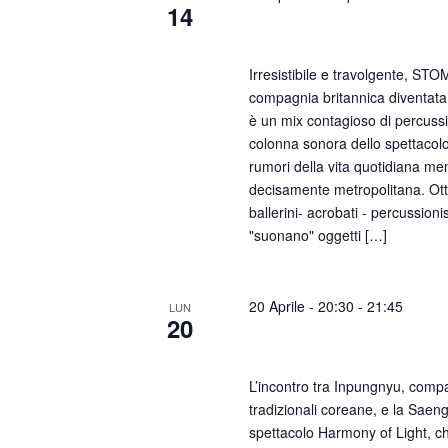
14
STOMP
Irresistibile e travolgente, STO
compagnia britannica diventat
è un mix contagioso di percussi
colonna sonora dello spettacolo 
rumori della vita quotidiana me
decisamente metropolitana. Otto
ballerini- acrobati - percussioni
"suonano" oggetti […]
20 Aprile - 20:30
-
21:45
LUN
20
Harmony of Light
L’incontro tra Inpungnyu, comp
tradizionali coreane, e la Sae
spettacolo Harmony of Light, c