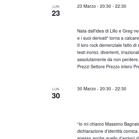
23 Marzo - 20:30
-
22:30
LUN
23
Latte e i suoi Derivati
Nata dall'idea di Lillo e Greg ne
e i suoi derivati" torna a calca
II loro rock demenziale fatto di
testi ironici, divertenti, irrazional
assolutamente da non perdere
Prezzi Settore Prezzo intero P
30 Marzo - 20:30
-
22:30
LUN
30
Massimo Bagnato – Io m
Bagnato
“Io mi chiamo Massimo Bagnato”
dichiarazione d’identità comica.
spesso anche quello d’arrivo) di