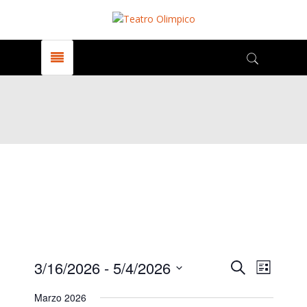
Events
Even
3/16/2026
 - 
5/4/2026
Search
Elenco
View
Select
Marzo 2026
date.