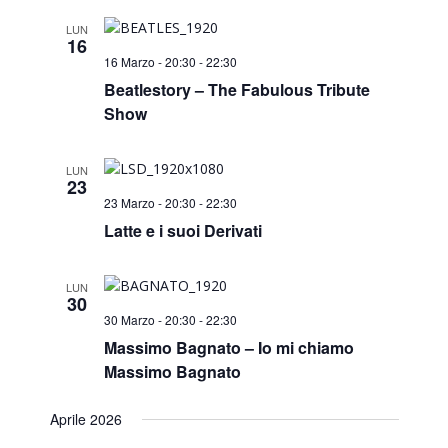
Search
Navi
and
LUN
16
16 Marzo - 20:30
-
22:30
Views
Beatlestory – The Fabulous Tribute
Show
Naviga
LUN
23
23 Marzo - 20:30
-
22:30
Latte e i suoi Derivati
LUN
30
30 Marzo - 20:30
-
22:30
Massimo Bagnato – Io mi chiamo
Massimo Bagnato
Aprile 2026