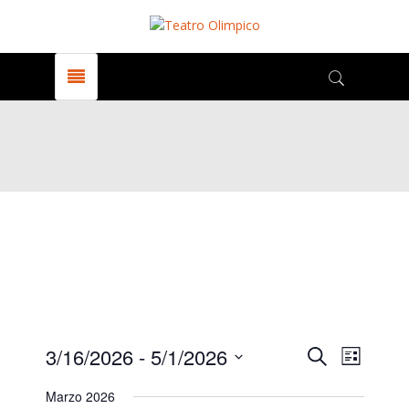
Events
Even
3/16/2026
 - 
5/1/2026
Search
Elenco
View
Select
Marzo 2026
date.