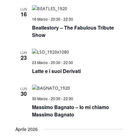
Search
Navi
and
LUN
16
16 Marzo - 20:30
-
22:30
Views
Beatlestory – The Fabulous Tribute
Show
Naviga
LUN
23
23 Marzo - 20:30
-
22:30
Latte e i suoi Derivati
LUN
30
30 Marzo - 20:30
-
22:30
Massimo Bagnato – Io mi chiamo
Massimo Bagnato
Aprile 2026