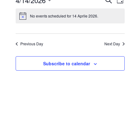
Events
Even
4/14/2026
Giorno
View
Select
Search
date.
No events scheduled for 14 Aprile 2026.
Navi
and
Views
Previous Day
Next Day
Naviga
Subscribe to calendar