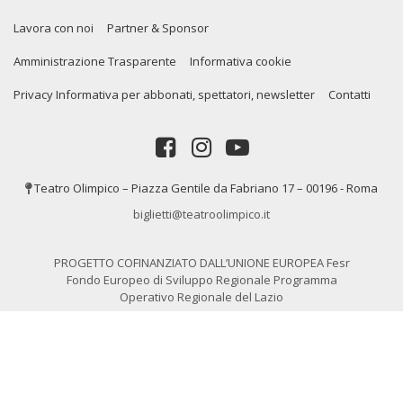
Lavora con noi
Partner & Sponsor
Amministrazione Trasparente
Informativa cookie
Privacy Informativa per abbonati, spettatori, newsletter
Contatti
Teatro Olimpico – Piazza Gentile da Fabriano 17 – 00196 - Roma
biglietti@teatroolimpico.it
PROGETTO COFINANZIATO DALL’UNIONE EUROPEA Fesr
Fondo Europeo di Sviluppo Regionale Programma
Operativo Regionale del Lazio
Copyrights © 2020. Tutti i diritti riservati a Teatro Olimpico Roma P.IVA
01319591002