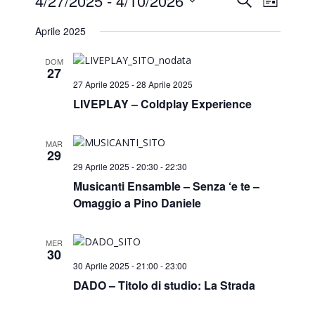
Events
Even
4/27/2025
 - 
4/10/2026
Elenco
View
Select
Search
Aprile 2025
date.
Navi
and
DOM
27
27 Aprile 2025
-
28 Aprile 2025
Views
LIVEPLAY – Coldplay Experience
Naviga
MAR
29
29 Aprile 2025 - 20:30
-
22:30
Musicanti Ensamble – Senza ‘e te –
Omaggio a Pino Daniele
MER
30
30 Aprile 2025 - 21:00
-
23:00
DADO – Titolo di studio: La Strada