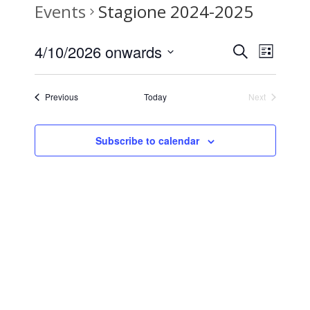
Events
Stagione 2024-2025
Events
Even
4/10/2026 onwards
Search
Elenco
View
Select
Search
date.
Navi
Events
Previous
Today
Next
Events
and
Subscribe to calendar
Views
Naviga